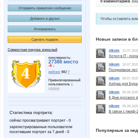
0 комментариев
. Ва
Отправить приватное сообщение
Чтобы оставлять ко
Добавить в друзья
Игнорировать
Новые записи в бл
Сделать подарок
Совместная покупка: взрослый
nikom
21.07.202
Хотел в IT - поп
популярность:
27386 место
nikom
18.07.202
-4 ↓
Полдневное лет
рейтинг
882
?
nikom
08.07.202
Привилегированный
Азбука для Бура
пользователь
4
уровня
nikom
05.06.202
К Дню русского 
nikom
05.06.202
В связи с пмэф-
Статистика портрета:
сейчас просматривают портрет - 0
зарегистрированные пользователи
Популярные за не
посетившие портрет за 7 дней - 0