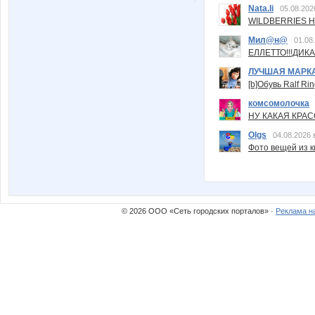
Nata.li
05.08.202
WILDBERRIES Н
Мил@н@
01.08
ЕЛЛЕТТО!!!ДИК
ЛУЧШАЯ МАРК
[b]Обувь Ralf Ri
комсомолочка
НУ КАКАЯ КРАСОТ
Olgs
04.08.2026 
Фото вещей из ки
© 2026 ООО «Сеть городских порталов» ·
Реклама н