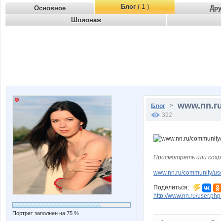
Блог
( 1 )
Основное
Др
Шпионаж
www.nn.ru
>
Блог
392
Просмотреть или сохр
www.nn.ru/community/u
Поделиться:
http://www.nn.ru/user.
Портрет заполнен на 75 %